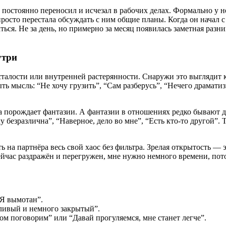
 постоянно переносил и исчезал в рабочих делах. Формально у н
 просто перестала обсуждать с ним общие планы. Когда он начал
ться. Не за день, но примерно за месяц появилась заметная раз
утри
талости или внутренней растерянности. Снаружи это выглядит как
ь мысль: “Не хочу грузить”, “Сам разберусь”, “Нечего драматиз
а порождает фантазии. А фантазии в отношениях редко бывают д
 безразлична”, “Наверное, дело во мне”, “Есть кто-то другой”. Т
 на партнёра весь свой хаос без фильтра. Зрелая открытость — э
 сейчас раздражён и перегружен, мне нужно немного времени, по
“Я вымотан”.
аливый и немного закрытый”.
ом поговорим” или “Давай прогуляемся, мне станет легче”.