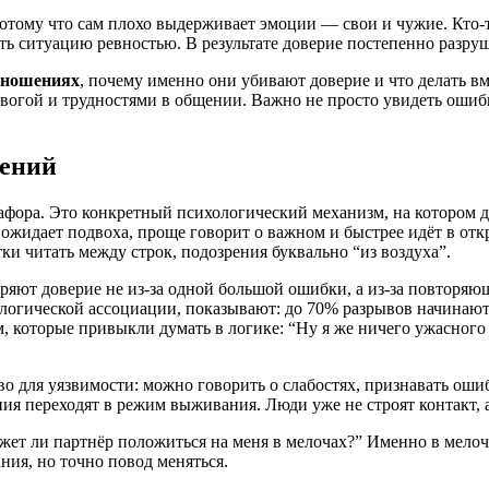
 потому что сам плохо выдерживает эмоции — свои и чужие. Кто-
ть ситуацию ревностью. В результате доверие постепенно разруш
тношениях
, почему именно они убивают доверие и что делать вм
вогой и трудностями в общении. Важно не просто увидеть ошибк
шений
афора. Это конкретный психологический механизм, на котором д
 ожидает подвоха, проще говорит о важном и быстрее идёт в от
и читать между строк, подозрения буквально “из воздуха”.
ряют доверие не из-за одной большой ошибки, а из-за повторяющ
огической ассоциации, показывают: до 70% разрывов начинаютс
 которые привыкли думать в логике: “Ну я же ничего ужасного н
о для уязвимости: можно говорить о слабостях, признавать ошиб
ения переходят в режим выживания. Люди уже не строят контакт, 
жет ли партнёр положиться на меня в мелочах?” Именно в мелоч
ния, но точно повод меняться.