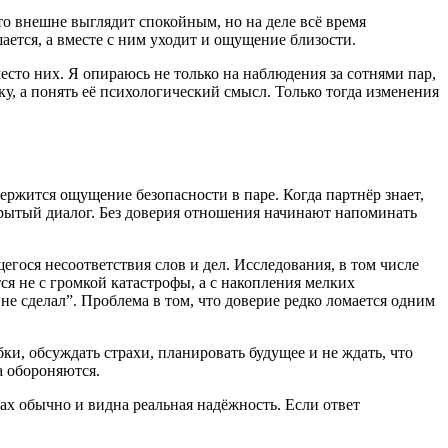
то внешне выглядит спокойным, но на деле всё время
ается, а вместе с ним уходит и ощущение близости.
есто них. Я опираюсь не только на наблюдения за сотнями пар,
у, а понять её психологический смысл. Только тогда изменения
ержится ощущение безопасности в паре. Когда партнёр знает,
крытый диалог. Без доверия отношения начинают напоминать
егося несоответствия слов и дел. Исследования, в том числе
я не с громкой катастрофы, а с накопления мелких
е сделал”. Проблема в том, что доверие редко ломается одним
ки, обсуждать страхи, планировать будущее и не ждать, что
а обороняются.
ах обычно и видна реальная надёжность. Если ответ