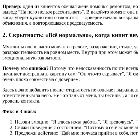
Пример:
один из клиентов обещал жене помочь с ремонтом, но
вывод: “На него нельзя рассчитывать”. В какой-то момент она
когда уберёт кухню или созвонится — доверие начало возвраща
объяснения, а повторяющаяся предсказуемость.
2. Скрытность: «Всё нормально», когда кипит вн
Мужчины очень часто молчат о тревоге, раздражении, стыде, ус
раздражительность на ровном месте. Внутри при этом может быт
эмоциональную закрытость.
Почему это ошибка?
Потому что недосказанность почти всегд
начинает достраивать картину сам: “Он что-то скрывает”, “Я ему
очень плохо совместима с доверием.
Здесь важно добавить нюанс: открытость не означает вываливать
ответственным за него. Не “отстань от меня, ты бесишь”, а “я
уровень контакта.
Фикс в 3 шага:
Назови эмоцию: “Я злюсь из-за работы”, “Я тревожусь”, 
Свяжи поведение с состоянием: “Поэтому я сейчас молч
Предложи действие: “Дай мне полчаса прийти в себя, пот