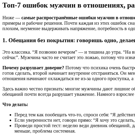
Топ-7 ошибок мужчин в отношениях, р
Ниже —
самые распространённые ошибки мужчин в отнош
примеры и рабочие решения. Почти каждая из этих ошибок снар
плохим, неумение выдерживать напряжение, потребность в одоб
1. Обещания без покрытия: говоришь одно, делае
Это классика. “Я позвоню вечером” — и тишина до утра. “На в
сейчас”. Мужчина часто не считает это ложью, потому что изна
Почему разрушает доверие?
Потому что психика очень быстро
готов сделать, второй начинает внутренне отстраняться. Он м
отношения начинают охлаждаться не из-за одного проступка, а
Здесь важно честно признать: многие мужчины дают лишние о
обещаний почти всегда разрушает уважение. Намного взрослее з
Что делать:
Перед тем как пообещать что-то, спроси себя: “Я действи
Если уверенности нет, говори прямо: “Я хочу это сделать
Проведи простой тест: неделю веди дневник обещаний, 
меньше, проблема системная.