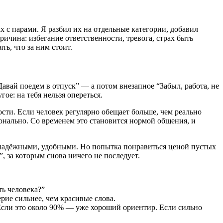
ах с парами. Я разбил их на отдельные категории, добавил
ичина: избегание ответственности, тревога, страх быть
ь, что за ним стоит.
авай поедем в отпуск” — а потом внезапное “Забыл, работа, не
ое: на тебя нельзя опереться.
сти. Если человек регулярно обещает больше, чем реально
ионально. Со временем это становится нормой общения, и
, надёжными, удобными. Но попытка понравиться ценой пустых
, за которым снова ничего не последует.
ть человека?”
ерие сильнее, чем красивые слова.
Если это около 90% — уже хороший ориентир. Если сильно