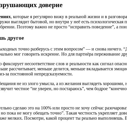
азрушающих доверие
ениях
, которые я регулярно вижу в реальной жизни и в разговор
ужи выглядит бытовой, но внутри у неё есть психологическая пр
рении. Поэтому важно не просто “исправить поведение”, а понят
шь другое
ыходных точно разберусь с этим вопросом” — и снова ничего. “Д
чально мог говорить искренне. Но для партнёра переживание друг
 фиксирует несоответствие слов и реальности как сигнал опасно
еньше рассчитывает, меньше делится, меньше вкладывается эмоц
 из-за постоянной непредсказуемости.
бещания не из злого умысла, а из желания выглядеть хорошими
вучит честное “не уверен, но постараюсь”, чем бодрое “конечно”
тельно сделаю это на 100% или просто не хочу сейчас разочарова
, но пока не могу обещать точно”. Такая честность укрепляет дов
даже мелких. Посмотри, какой процент ты реально выполняешь. 