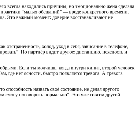
его всегда находились причины, но эмоционально жена сделала
 с практики “малых обещаний” — вроде конкретного времени,
ница. Это важный момент: доверие восстанавливают не
 отстранённость, холод, уход в себя, зависание в телефоне,
ировать”. Но партнёр видит другое: дистанцию, неясность и
обрыми. Если ты молчишь, когда внутри кипит, второй человек
ам, где нет ясности, быстро появляется тревога. А тревога
то способность назвать своё состояние, не делая другого
том смогу поговорить нормально”. Это уже совсем другой