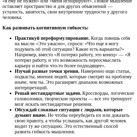
«я ему не нужен» или «меня игнорируют». Гибкое мышление
оставляет пространство и для других объяснений —
усталость, занятость, свои внутренние трудности у другого
человека.
Как развивать когнитивную гибкость:
Практикуй переформулирование.
Когда ловишь себя
на мысли «Это ужасно», спроси: «Что еще я могу
подумать об этой ситуации? Какие есть варианты?»
Например, вместо «Я потерял работу, это конец» — «Я
потерял работу, и это возможность переосмыслить
карьеру и найти что-то более подходящее».
Изучай разные точки зрения.
Намеренно ищи статьи,
подкасты, мнения людей, которые смотрят на проблему
иначе, чем ты. Это расширяет диапазон возможных
интерпретаций.
Решай нестандартные задачи.
Кроссворды, логические
головоломки, творческие проекты — все это тренирует
мозг искать нестандартные решения.
Обсуждай сложные ситуации с людьми, которые
думают иначе.
Не чтобы переубедить их или доказать
свою правоту, а чтобы услышать, как другой человек
видит ту же ситуацию. Это естественный способ
развить гибкость мышления.