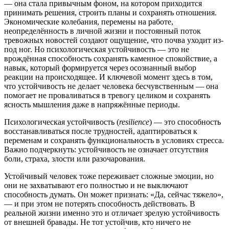
— она стала привычным фоном, на котором приходится
принимать решения, строить планы и сохранять отношения.
Экономические колебания, перемены на работе,
неопределённость в личной жизни и постоянный поток
тревожных новостей создают ощущение, что почва уходит из-
под ног. Но психологическая устойчивость — это не
врождённая способность сохранять каменное спокойствие, а
навык, который формируется через осознанный выбор
реакции на происходящее. И ключевой момент здесь в том,
что устойчивость не делает человека бесчувственным — она
помогает не проваливаться в тревогу целиком и сохранять
ясность мышления даже в напряжённые периоды.
Психологическая устойчивость (
resilience
) — это способность
восстанавливаться после трудностей, адаптироваться к
переменам и сохранять функциональность в условиях стресса.
Важно подчеркнуть: устойчивость не означает отсутствия
боли, страха, злости или разочарования.
Устойчивый человек тоже переживает сложные эмоции, но
они не захватывают его полностью и не выключают
способность думать. Он может признать: «Да, сейчас тяжело»,
— и при этом не потерять способность действовать. В
реальной жизни именно это и отличает зрелую устойчивость
от внешней бравады. Не тот устойчив, кто ничего не