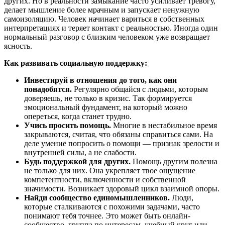
других. Но в реальности замыкание часто усиливает тревогу,
делает мышление более мрачным и запускает ненужную
самоизоляцию. Человек начинает вариться в собственных
интерпретациях и теряет контакт с реальностью. Иногда один
нормальный разговор с близким человеком уже возвращает
ясность.
Как развивать социальную поддержку:
Инвестируй в отношения до того, как они
понадобятся.
Регулярно общайся с людьми, которым
доверяешь, не только в кризис. Так формируется
эмоциональный фундамент, на который можно
опереться, когда станет трудно.
Учись просить помощь.
Многие в нестабильное время
закрываются, считая, что обязаны справиться сами. На
деле умение попросить о помощи — признак зрелости и
внутренней силы, а не слабости.
Будь поддержкой для других.
Помощь другим полезна
не только для них. Она укрепляет твое ощущение
компетентности, включенности и собственной
значимости. Возникает здоровый цикл взаимной опоры.
Найди сообщество единомышленников.
Люди,
которые сталкиваются с похожими задачами, часто
понимают тебя точнее. Это может быть онлайн-
сообщество, группа по интересам, учебный круг или