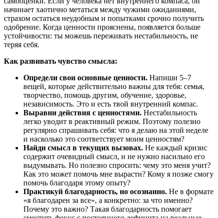
самооценки. Если у человека нет внутреннего компаса, он
начинает хаотично метаться между чужими ожиданиями,
страхом остаться неудобным и попытками срочно получить
одобрение. Когда ценности прояснены, появляется больше
устойчивости: ты можешь переживать нестабильность, не
теряя себя.
Как развивать чувство смысла:
Определи свои основные ценности.
Напиши 5–7
вещей, которые действительно важны для тебя: семья,
творчество, помощь другим, обучение, здоровье,
независимость. Это и есть твой внутренний компас.
Выравни действия с ценностями.
Нестабильность
легко уводит в реактивный режим. Поэтому полезно
регулярно спрашивать себя: что я делаю на этой неделе
и насколько это соответствует моим ценностям?
Найди смысл в текущих вызовах.
Не каждый кризис
содержит очевидный смысл, и не нужно насильно его
выдумывать. Но полезно спросить: чему это меня учит?
Как это может помочь мне вырасти? Кому я позже смогу
помочь благодаря этому опыту?
Практикуй благодарность, но осознанно.
Не в формате
«я благодарен за все», а конкретно: за что именно?
Почему это важно? Такая благодарность помогает
сместить фокус с постоянного дефицита на реальные